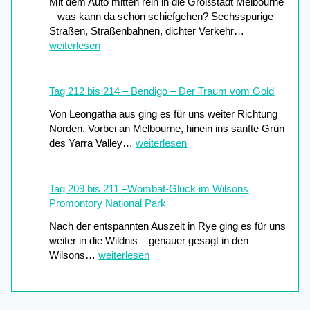
Mit dem Auto mitten rein in die Großstadt Melbourne
b
U
– was kann da schon schiefgehen? Sechsspurige
i
r
T
Straßen, Straßenbahnen, dichter Verkehr…
s
l
a
weiterlesen
2
a
g
2
u
2
4
b
1
Tag 212 bis 214 – Bendigo – Der Traum vom Gold
–
v
4
D
o
Von Leongatha aus ging es für uns weiter Richtung
b
s
n
Norden. Vorbei an Melbourne, hinein ins sanfte Grün
i
c
d
T
des Yarra Valley…
weiterlesen
s
h
e
a
2
u
r
g
1
n
W
2
Tag 209 bis 211 –Wombat-Glück im Wilsons
9
g
e
1
Promontory National Park
–
e
l
2
U
l
Nach der entspannten Auszeit in Rye ging es für uns
t
b
n
-
weiter in die Wildnis – genauer gesagt in den
r
i
s
A
T
Wilsons…
weiterlesen
e
s
e
b
a
i
2
r
e
g
s
1
F
n
2
e
4
i