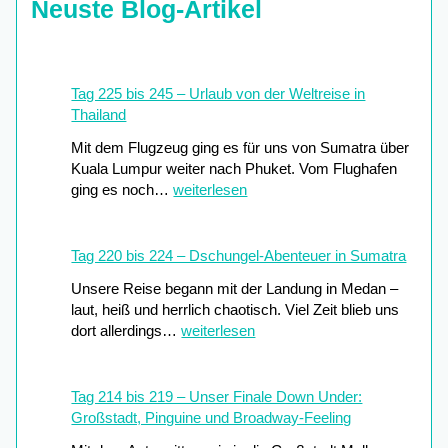
Neuste Blog-Artikel
Tag 225 bis 245 – Urlaub von der Weltreise in
Thailand
Mit dem Flugzeug ging es für uns von Sumatra über
Kuala Lumpur weiter nach Phuket. Vom Flughafen
T
ging es noch…
weiterlesen
a
g
2
Tag 220 bis 224 – Dschungel-Abenteuer in Sumatra
2
Unsere Reise begann mit der Landung in Medan –
5
laut, heiß und herrlich chaotisch. Viel Zeit blieb uns
b
T
dort allerdings…
weiterlesen
i
a
s
g
2
2
Tag 214 bis 219 – Unser Finale Down Under:
4
2
Großstadt, Pinguine und Broadway-Feeling
5
0
–